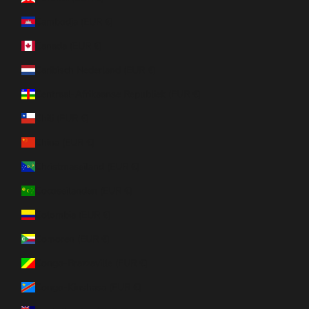
Cambodja (EUR €)
Canada (EUR €)
Caribisch Nederland (EUR €)
Centraal-Afrikaanse Republiek (EUR €)
Chili (EUR €)
China (EUR €)
Christmaseiland (EUR €)
Cocoseilanden (EUR €)
Colombia (EUR €)
Comoren (EUR €)
Congo-Brazzaville (EUR €)
Congo-Kinshasa (EUR €)