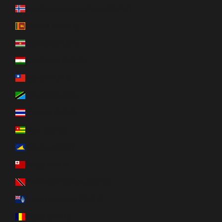
Spitsbergen en Jan Mayen (EUR €)
Sri Lanka (EUR €)
Suriname (EUR €)
Tadzjikistan (EUR €)
Taiwan (EUR €)
Tanzania (EUR €)
Thailand (EUR €)
Togo (EUR €)
Tokelau (EUR €)
Tonga (EUR €)
Trinidad en Tobago (EUR €)
Tristan da Cunha (EUR €)
Tsjaad (EUR €)