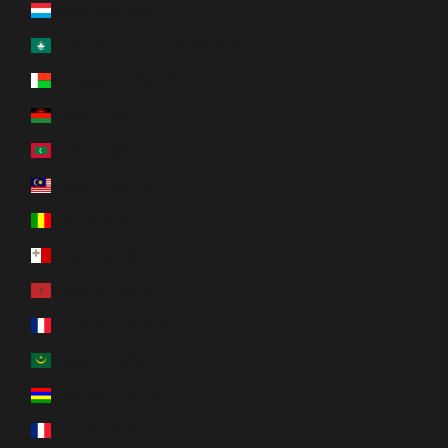
Luxemburg (EUR €)
Macau SAR van China (EUR €)
Madagaskar (EUR €)
Malawi (EUR €)
Maldiven (EUR €)
Maleisië (EUR €)
Mali (EUR €)
Malta (EUR €)
Marokko (EUR €)
Martinique (EUR €)
Mauritanië (EUR €)
Mauritius (EUR €)
Mayotte (EUR €)