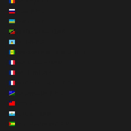
Roemenië (EUR €)
Rusland (EUR €)
Rwanda (EUR €)
Saint Kitts en Nevis (EUR €)
Saint Lucia (EUR €)
Saint Vincent en de Grenadines (EUR €)
Saint-Barthélemy (EUR €)
Saint-Martin (EUR €)
Saint-Pierre en Miquelon (EUR €)
Salomonseilanden (EUR €)
Samoa (EUR €)
San Marino (EUR €)
Sao Tomé en Principe (EUR €)