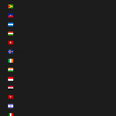
Guyana (EUR €)
Haïti (EUR €)
Honduras (EUR €)
Hongarije (EUR €)
Hongkong SAR van China (EUR €)
IJsland (EUR €)
Ierland (EUR €)
India (EUR €)
Indonesië (EUR €)
Irak (EUR €)
Isle of Man (EUR €)
Israël (EUR €)
Italië (EUR €)