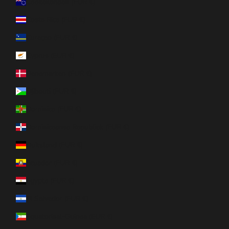
Cookeilanden (EUR €)
Costa Rica (EUR €)
Curaçao (EUR €)
Cyprus (EUR €)
Denemarken (EUR €)
Djibouti (EUR €)
Dominica (EUR €)
Dominicaanse Republiek (EUR €)
Duitsland (EUR €)
Ecuador (EUR €)
Egypte (EUR €)
El Salvador (EUR €)
Equatoriaal-Guinea (EUR €)