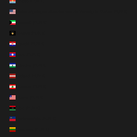
Kiribati (EUR €)
Kleine afgelegen eilanden van de Verenigde Staten (EUR €)
Koeweit (EUR €)
Kosovo (EUR €)
Kroatië (EUR €)
Laos (EUR €)
Lesotho (EUR €)
Letland (EUR €)
Libanon (EUR €)
Liberia (EUR €)
Libië (EUR €)
Liechtenstein (EUR €)
Litouwen (EUR €)