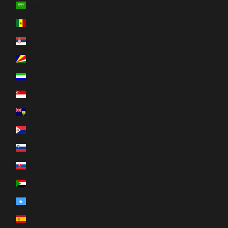
Saoedi-Arabië (EUR €)
Senegal (EUR €)
Servië (EUR €)
Seychellen (EUR €)
Sierra Leone (EUR €)
Singapore (EUR €)
Sint-Helena (EUR €)
Sint-Maarten (EUR €)
Slovenië (EUR €)
Slowakije (EUR €)
Soedan (EUR €)
Somalië (EUR €)
Spanje (EUR €)