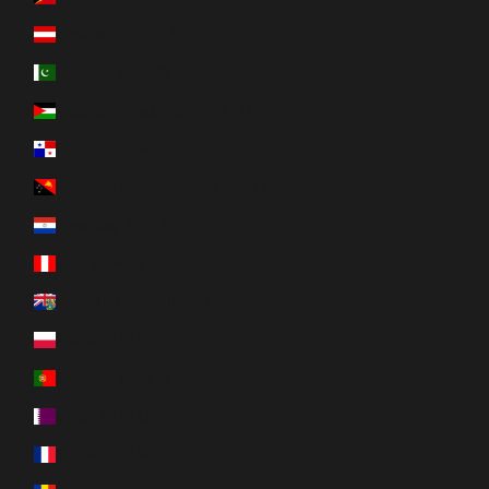
Oostenrijk (EUR €)
Pakistan (EUR €)
Palestijnse gebieden (EUR €)
Panama (EUR €)
Papoea-Nieuw-Guinea (EUR €)
Paraguay (EUR €)
Peru (EUR €)
Pitcairneilanden (EUR €)
Polen (EUR €)
Portugal (EUR €)
Qatar (EUR €)
Réunion (EUR €)