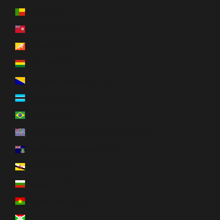
Benin (EUR €)
Bermuda (EUR €)
Bhutan (EUR €)
Bolivia (EUR €)
Bosnië en Herzegovina (EUR €)
Botswana (EUR €)
Brazilië (EUR €)
Brits Indische Oceaanterritorium (EUR €)
Britse Maagdeneilanden (EUR €)
Brunei (EUR €)
Bulgarije (EUR €)
Burkina Faso (EUR €)
Burundi (EUR €)