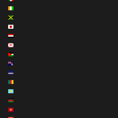
Ivoorkust (EUR €)
Jamaica (EUR €)
Japan (EUR €)
Jemen (EUR €)
Jersey (EUR €)
Jordanië (EUR €)
Kaaimaneilanden (EUR €)
Kaapverdië (EUR €)
Kameroen (EUR €)
Kazachstan (EUR €)
Kenia (EUR €)
Kirgizië (EUR €)