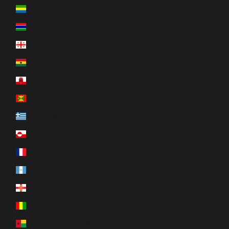
Gabon (EUR €)
Gambia (EUR €)
Georgië (EUR €)
Ghana (EUR €)
Gibraltar (EUR €)
Grenada (EUR €)
Griekenland (EUR €)
Groenland (EUR €)
Guadeloupe (EUR €)
Guatemala (EUR €)
Guernsey (EUR €)
Guinee (EUR €)
Guinee-Bissau (EUR €)