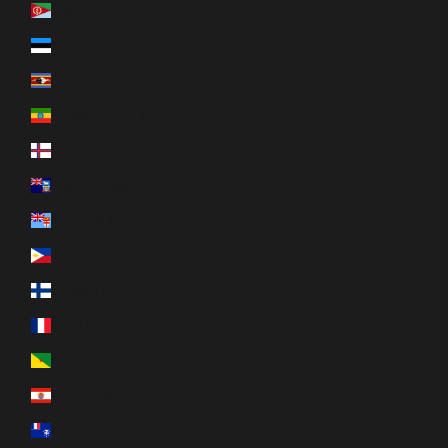
Eritrea (EUR €)
Estland (EUR €)
Eswatini (EUR €)
Ethiopië (EUR €)
Faeröer (EUR €)
Falklandeilanden (EUR €)
Fiji (EUR €)
Filipijnen (EUR €)
Finland (EUR €)
Frankrijk (EUR €)
Frans-Guyana (EUR €)
Frans-Polynesië (EUR €)
Franse Gebieden in de zuidelijke Indische Oceaan (EUR €)