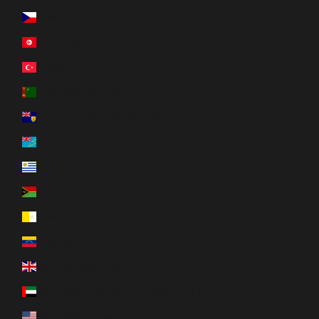
Tsjechië (EUR €)
Tunesië (EUR €)
Turkije (EUR €)
Turkmenistan (EUR €)
Turks- en Caicoseilanden (EUR €)
Tuvalu (EUR €)
Uruguay (EUR €)
Vanuatu (EUR €)
Vaticaanstad (EUR €)
Venezuela (EUR €)
Verenigd Koninkrijk (EUR €)
Verenigde Arabische Emiraten (EUR €)
Verenigde Staten (EUR €)