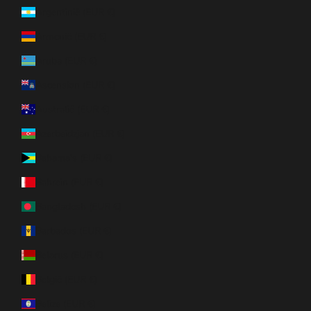
Argentinië (EUR €)
Armenië (EUR €)
Aruba (EUR €)
Ascension (EUR €)
Australië (EUR €)
Azerbeidzjan (EUR €)
Bahama’s (EUR €)
Bahrein (EUR €)
Bangladesh (EUR €)
Barbados (EUR €)
Belarus (EUR €)
België (EUR €)
Belize (EUR €)