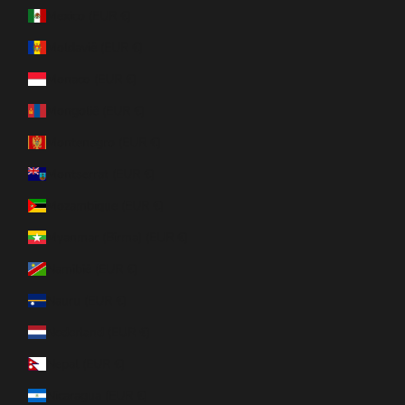
Mexico (EUR €)
Moldavië (EUR €)
Monaco (EUR €)
Mongolië (EUR €)
Montenegro (EUR €)
Montserrat (EUR €)
Mozambique (EUR €)
Myanmar (Birma) (EUR €)
Namibië (EUR €)
Nauru (EUR €)
Nederland (EUR €)
Nepal (EUR €)
Nicaragua (EUR €)