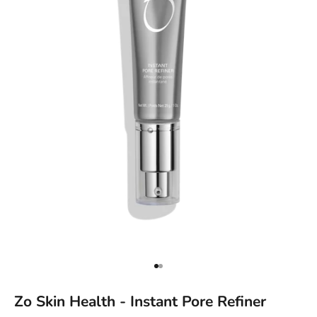
Naar artikel 1
Naar artikel 2
Zo Skin Health - Instant Pore Refiner