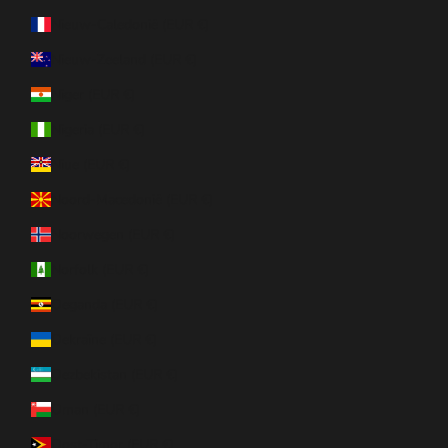
Nieuw-Caledonië (EUR €)
Nieuw-Zeeland (EUR €)
Niger (EUR €)
Nigeria (EUR €)
Niue (EUR €)
Noord-Macedonië (EUR €)
Noorwegen (EUR €)
Norfolk (EUR €)
Oeganda (EUR €)
Oekraïne (EUR €)
Oezbekistan (EUR €)
Oman (EUR €)
Oost-Timor (EUR €)