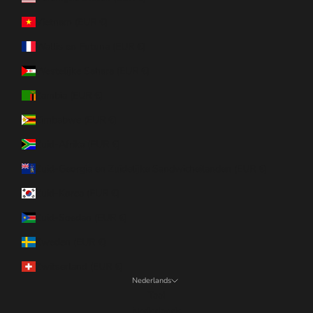
Vietnam (EUR €)
Wallis en Futuna (EUR €)
Westelijke Sahara (EUR €)
Zambia (EUR €)
Zimbabwe (EUR €)
Zuid-Afrika (EUR €)
Zuid-Georgia en Zuidelijke Sandwicheilanden (EUR €)
Zuid-Korea (EUR €)
Zuid-Soedan (EUR €)
Zweden (EUR €)
Zwitserland (EUR €)
Nederlands
Taal
Nederlands