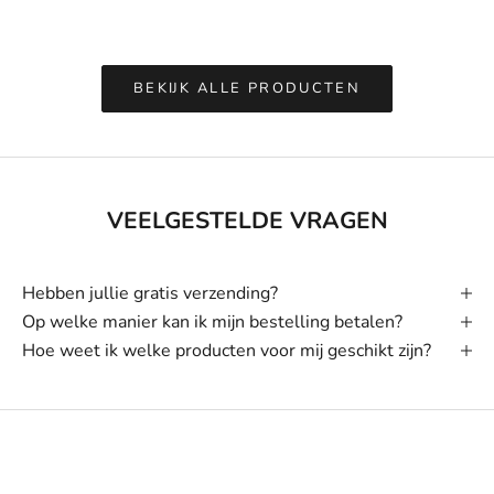
Aanbi
€69,
u
w
BEKIJK ALLE PRODUCTEN
s
b
r
i
VEELGESTELDE VRAGEN
e
f
Hebben jullie gratis verzending?
O
Op welke manier kan ik mijn bestelling betalen?
n
Hoe weet ik welke producten voor mij geschikt zijn?
t
v
a
n
g
l