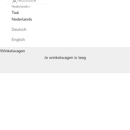
INLOGGEN
Nederlands
Taal
Nederlands
Deutsch
English
Winkelwagen
Stralende huid, moeiteloos verzorgd.
Je winkelwagen is leeg
Ontdek de kracht van de juiste skincare voor uw unieke huid.
ONTDEK PRODUCTEN