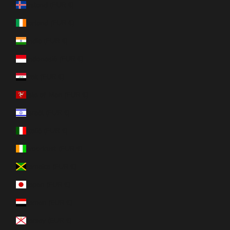
IJsland (EUR €)
Ierland (EUR €)
India (EUR €)
Indonesië (EUR €)
Irak (EUR €)
Isle of Man (EUR €)
Israël (EUR €)
Italië (EUR €)
Ivoorkust (EUR €)
Jamaica (EUR €)
Japan (EUR €)
Jemen (EUR €)
Jersey (EUR €)