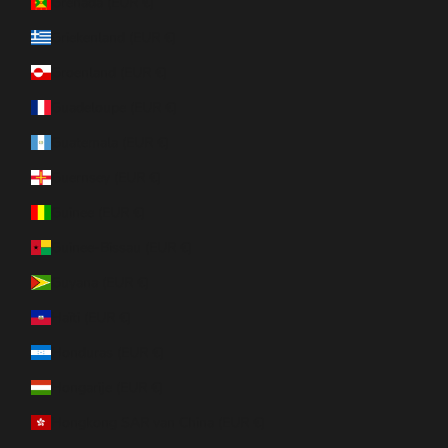
Grenada (EUR €)
Griekenland (EUR €)
Groenland (EUR €)
Guadeloupe (EUR €)
Guatemala (EUR €)
Guernsey (EUR €)
Guinee (EUR €)
Guinee-Bissau (EUR €)
Guyana (EUR €)
Haïti (EUR €)
Honduras (EUR €)
Hongarije (EUR €)
Hongkong SAR van China (EUR €)