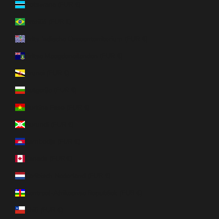
Botswana (EUR €)
Brazilië (EUR €)
Brits Indische Oceaanterritorium (EUR €)
Britse Maagdeneilanden (EUR €)
Brunei (EUR €)
Bulgarije (EUR €)
Burkina Faso (EUR €)
Burundi (EUR €)
Cambodja (EUR €)
Canada (EUR €)
Caribisch Nederland (EUR €)
Centraal-Afrikaanse Republiek (EUR €)
Chili (EUR €)