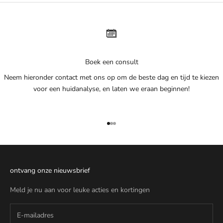
e
u
k
e
a
Boek een consult
c
Neem hieronder contact met ons op om de beste dag en tijd te kiezen
t
voor een huidanalyse, en laten we eraan beginnen!
i
e
s
e
Naar artikel 1
Naar artikel 2
Naar artikel 3
n
k
o
ontvang onze nieuwsbrief
r
t
Meld je nu aan voor leuke acties en kortingen
i
n
g