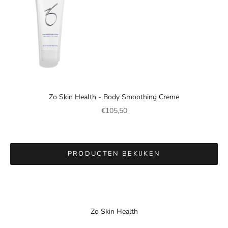
Naar artikel 1
Zo Skin Health - Body Smoothing Creme
Naar artikel 3
Aanbiedingsprijs
€105,50
Naar artikel 
Naar artikel 2
PRODUCTEN BEKIJKEN
Zo Skin Health