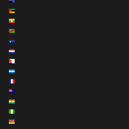
Montserrat (EUR €)
Mozambique (EUR €)
Myanmar (Birma) (EUR €)
Namibië (EUR €)
Nauru (EUR €)
Nederland (EUR €)
Nepal (EUR €)
Nicaragua (EUR €)
Nieuw-Caledonië (EUR €)
Nieuw-Zeeland (EUR €)
Niger (EUR €)
Nigeria (EUR €)
Niue (EUR €)