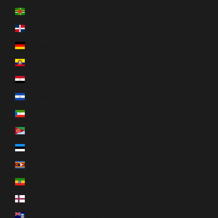
Dominica (EUR €)
Dominicaanse Republiek (EUR €)
Duitsland (EUR €)
Ecuador (EUR €)
Egypte (EUR €)
El Salvador (EUR €)
Equatoriaal-Guinea (EUR €)
Eritrea (EUR €)
Estland (EUR €)
Eswatini (EUR €)
Ethiopië (EUR €)
Faeröer (EUR €)
Falklandeilanden (EUR €)