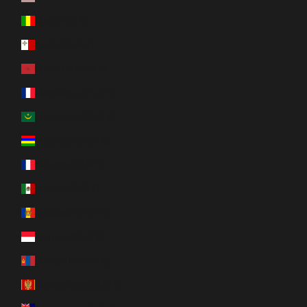
Mali (EUR €)
Malta (EUR €)
Marokko (EUR €)
Martinique (EUR €)
Mauritanië (EUR €)
Mauritius (EUR €)
Mayotte (EUR €)
Mexico (EUR €)
Moldavië (EUR €)
Monaco (EUR €)
Mongolië (EUR €)
Montenegro (EUR €)