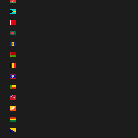
Azerbeidzjan (EUR €)
Bahama’s (EUR €)
Bahrein (EUR €)
Bangladesh (EUR €)
Barbados (EUR €)
Belarus (EUR €)
België (EUR €)
Belize (EUR €)
Benin (EUR €)
Bermuda (EUR €)
Bhutan (EUR €)
Bolivia (EUR €)
Bosnië en Herzegovina (EUR €)