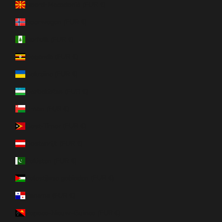
Noord-Macedonië (EUR €)
Noorwegen (EUR €)
Norfolk (EUR €)
Oeganda (EUR €)
Oekraïne (EUR €)
Oezbekistan (EUR €)
Oman (EUR €)
Oost-Timor (EUR €)
Oostenrijk (EUR €)
Pakistan (EUR €)
Palestijnse gebieden (EUR €)
Panama (EUR €)
Papoea-Nieuw-Guinea (EUR €)