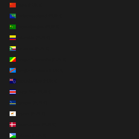
China (EUR €)
Christmaseiland (EUR €)
Cocoseilanden (EUR €)
Colombia (EUR €)
Comoren (EUR €)
Congo-Brazzaville (EUR €)
Congo-Kinshasa (EUR €)
Cookeilanden (EUR €)
Costa Rica (EUR €)
Curaçao (EUR €)
Cyprus (EUR €)
Denemarken (EUR €)
Djibouti (EUR €)