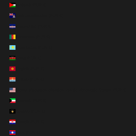
Jordanië (EUR €)
Kaaimaneilanden (EUR €)
Kaapverdië (EUR €)
Kameroen (EUR €)
Kazachstan (EUR €)
Kenia (EUR €)
Kirgizië (EUR €)
Kiribati (EUR €)
Kleine afgelegen eilanden van de Verenigde Staten (EUR €)
Koeweit (EUR €)
Kosovo (EUR €)
Kroatië (EUR €)
Laos (EUR €)