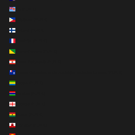
Fiji (EUR €)
Filipijnen (EUR €)
Finland (EUR €)
Frankrijk (EUR €)
Frans-Guyana (EUR €)
Frans-Polynesië (EUR €)
Franse Gebieden in de zuidelijke Indische Oceaan (EUR €)
Gabon (EUR €)
Gambia (EUR €)
Georgië (EUR €)
Ghana (EUR €)
Gibraltar (EUR €)