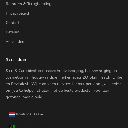
Retouren & Terugbetaling
n
i
Privacybeleid
e
Contact
u
Betalen
w
e
Verzenden
p
r
o
Skinandcare
d
Skin & Care biedt exclusieve huidverzorging, haarverzorging en
u
cosmetica van hoogwaardige merken zoals ZO Skin Health, Oribe
c
en Revitalash. Wij combineren expertise met persoonlijke service
t
om jou te helpen stralen met de beste producten voor een
e
gezonde, mooie huid.
n
Nederland (EUR €)
Land
Afghanistan (EUR €)