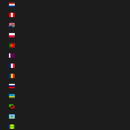
Paraguay (EUR €)
Peru (EUR €)
Pitcairneilanden (EUR €)
Polen (EUR €)
Portugal (EUR €)
Qatar (EUR €)
Réunion (EUR €)
Roemenië (EUR €)
Rusland (EUR €)
Rwanda (EUR €)
Saint Kitts en Nevis (EUR €)
Saint Lucia (EUR €)
Saint Vincent en de Grenadines (EUR €)