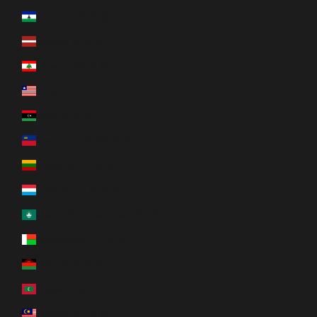
Lesotho (EUR €)
Letland (EUR €)
Libanon (EUR €)
Liberia (EUR €)
Libië (EUR €)
Liechtenstein (EUR €)
Litouwen (EUR €)
Luxemburg (EUR €)
Macau SAR van China (EUR €)
Madagaskar (EUR €)
Malawi (EUR €)
Maldiven (EUR €)
Maleisië (EUR €)