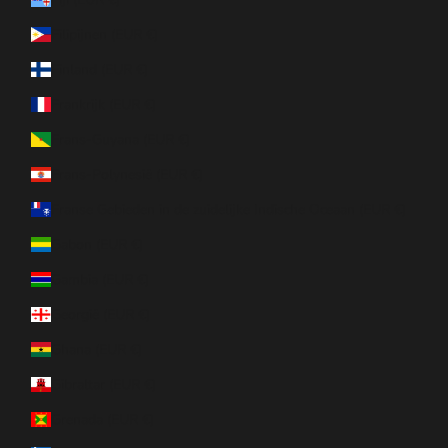
Filipijnen (EUR €)
Finland (EUR €)
Frankrijk (EUR €)
Frans-Guyana (EUR €)
Frans-Polynesië (EUR €)
Franse Gebieden in de zuidelijke Indische Oceaan (EUR €)
Gabon (EUR €)
Gambia (EUR €)
Georgië (EUR €)
Ghana (EUR €)
Gibraltar (EUR €)
Grenada (EUR €)