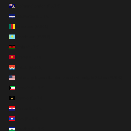
Kaaimaneilanden (EUR €)
Kaapverdië (EUR €)
Kameroen (EUR €)
Kazachstan (EUR €)
Kenia (EUR €)
Kirgizië (EUR €)
Kiribati (EUR €)
Kleine afgelegen eilanden van de Verenigde Staten (EUR €)
Koeweit (EUR €)
Kosovo (EUR €)
Kroatië (EUR €)
Laos (EUR €)
Lesotho (EUR €)