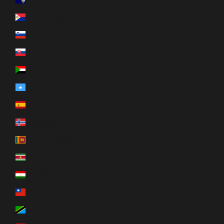
Sint-Maarten (EUR €)
Slovenië (EUR €)
Slowakije (EUR €)
Soedan (EUR €)
Somalië (EUR €)
Spanje (EUR €)
Spitsbergen en Jan Mayen (EUR €)
Sri Lanka (EUR €)
Suriname (EUR €)
Tadzjikistan (EUR €)
Taiwan (EUR €)
Tanzania (EUR €)