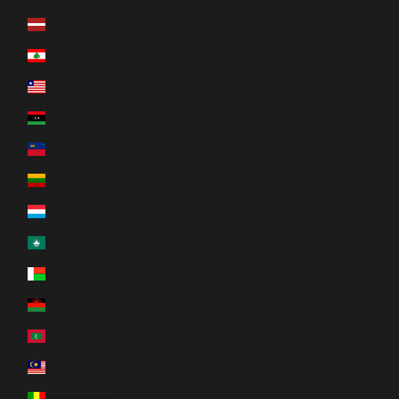
Letland (EUR €)
Libanon (EUR €)
Liberia (EUR €)
Libië (EUR €)
Liechtenstein (EUR €)
Litouwen (EUR €)
Luxemburg (EUR €)
Macau SAR van China (EUR €)
Madagaskar (EUR €)
Malawi (EUR €)
Maldiven (EUR €)
Maleisië (EUR €)
Mali (EUR €)