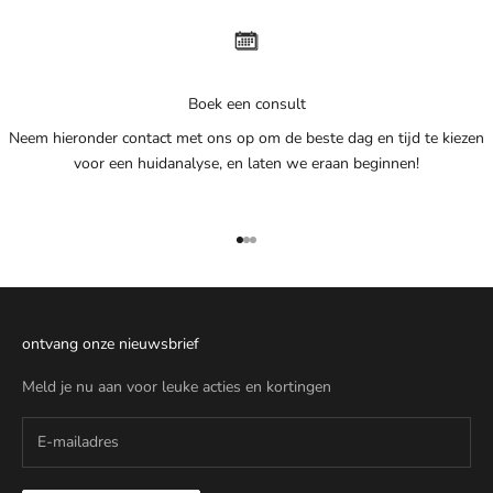
Boek een consult
Neem hieronder contact met ons op om de beste dag en tijd te kiezen
voor een huidanalyse, en laten we eraan beginnen!
Naar artikel 1
Naar artikel 2
Naar artikel 3
ontvang onze nieuwsbrief
Meld je nu aan voor leuke acties en kortingen