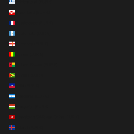
Griekenland (EUR €)
Groenland (EUR €)
Guadeloupe (EUR €)
Guatemala (EUR €)
Guernsey (EUR €)
Guinee (EUR €)
Guinee-Bissau (EUR €)
Guyana (EUR €)
Haïti (EUR €)
Honduras (EUR €)
Hongarije (EUR €)
Hongkong SAR van China (EUR €)
IJsland (EUR €)