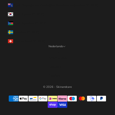
Zuid-Georgia en Zuidelijke Sandwicheilanden (EUR €)
Zuid-Korea (EUR €)
Zuid-Soedan (EUR €)
Zweden (EUR €)
Zwitserland (EUR €)
Nederlands
Taal
Nederlands
Deutsch
English
© 2026 - Skinandcare