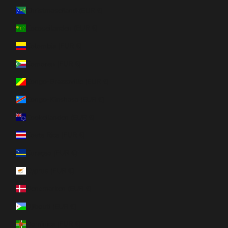
Christmaseiland (EUR €)
Cocoseilanden (EUR €)
Colombia (EUR €)
Comoren (EUR €)
Congo-Brazzaville (EUR €)
Congo-Kinshasa (EUR €)
Cookeilanden (EUR €)
Costa Rica (EUR €)
Curaçao (EUR €)
Cyprus (EUR €)
Denemarken (EUR €)
Djibouti (EUR €)
Dominica (EUR €)