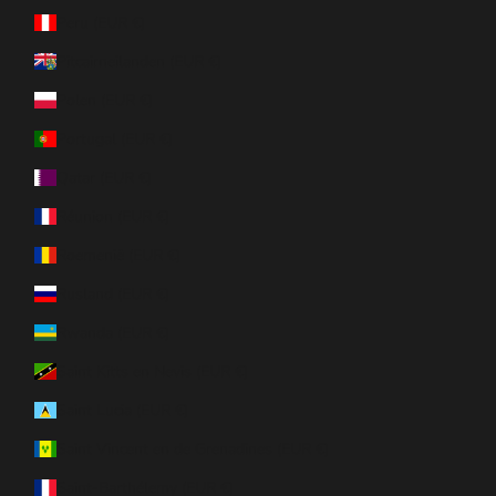
Peru (EUR €)
Pitcairneilanden (EUR €)
Polen (EUR €)
Portugal (EUR €)
Qatar (EUR €)
Réunion (EUR €)
Roemenië (EUR €)
Rusland (EUR €)
Rwanda (EUR €)
Saint Kitts en Nevis (EUR €)
Saint Lucia (EUR €)
Saint Vincent en de Grenadines (EUR €)
Saint-Barthélemy (EUR €)