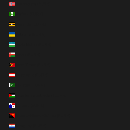
Noorwegen (EUR €)
Norfolk (EUR €)
Oeganda (EUR €)
Oekraïne (EUR €)
Oezbekistan (EUR €)
Oman (EUR €)
Oost-Timor (EUR €)
Oostenrijk (EUR €)
Pakistan (EUR €)
Palestijnse gebieden (EUR €)
Panama (EUR €)
Papoea-Nieuw-Guinea (EUR €)
Paraguay (EUR €)