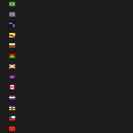
Brazilië (EUR €)
Brits Indische Oceaanterritorium (EUR €)
Britse Maagdeneilanden (EUR €)
Brunei (EUR €)
Bulgarije (EUR €)
Burkina Faso (EUR €)
Burundi (EUR €)
Cambodja (EUR €)
Canada (EUR €)
Caribisch Nederland (EUR €)
Centraal-Afrikaanse Republiek (EUR €)
Chili (EUR €)
China (EUR €)