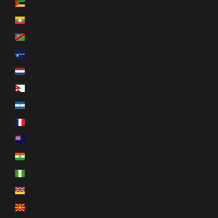
Mozambique (EUR €)
Myanmar (Birma) (EUR €)
Namibië (EUR €)
Nauru (EUR €)
Nederland (EUR €)
Nepal (EUR €)
Nicaragua (EUR €)
Nieuw-Caledonië (EUR €)
Nieuw-Zeeland (EUR €)
Niger (EUR €)
Nigeria (EUR €)
Niue (EUR €)
Noord-Macedonië (EUR €)