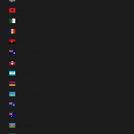
Albanië (EUR €)
Algerije (EUR €)
Andorra (EUR €)
Angola (EUR €)
Anguilla (EUR €)
Antigua en Barbuda (EUR €)
Argentinië (EUR €)
Armenië (EUR €)
Aruba (EUR €)
Ascension (EUR €)
Australië (EUR €)
Azerbeidzjan (EUR €)