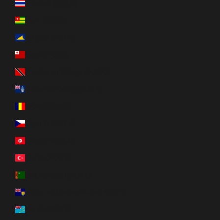
Thailand (EUR €)
Togo (EUR €)
Tokelau (EUR €)
Tonga (EUR €)
Trinidad en Tobago (EUR €)
Tristan da Cunha (EUR €)
Tsjaad (EUR €)
Tsjechië (EUR €)
Tunesië (EUR €)
Turkije (EUR €)
Turkmenistan (EUR €)
Turks- en Caicoseilanden (EUR €)
Tuvalu (EUR €)