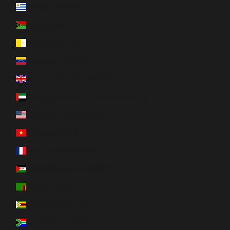
Uruguay (EUR €)
Vanuatu (EUR €)
Vaticaanstad (EUR €)
Venezuela (EUR €)
Verenigd Koninkrijk (EUR €)
Verenigde Arabische Emiraten (EUR €)
Verenigde Staten (EUR €)
Vietnam (EUR €)
Wallis en Futuna (EUR €)
Westelijke Sahara (EUR €)
Zambia (EUR €)
Zimbabwe (EUR €)
Zuid-Afrika (EUR €)