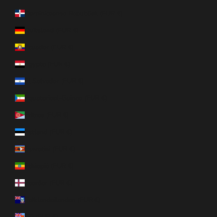
Dominicaanse Republiek (EUR €)
Duitsland (EUR €)
Ecuador (EUR €)
Egypte (EUR €)
El Salvador (EUR €)
Equatoriaal-Guinea (EUR €)
Eritrea (EUR €)
Estland (EUR €)
Eswatini (EUR €)
Ethiopië (EUR €)
Faeröer (EUR €)
Falklandeilanden (EUR €)
Fiji (EUR €)