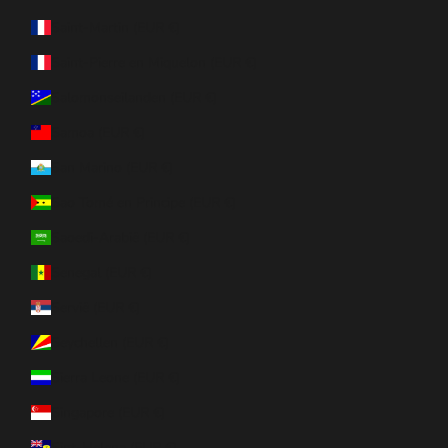
Saint-Martin (EUR €)
Saint-Pierre en Miquelon (EUR €)
Salomonseilanden (EUR €)
Samoa (EUR €)
San Marino (EUR €)
Sao Tomé en Principe (EUR €)
Saoedi-Arabië (EUR €)
Senegal (EUR €)
Servië (EUR €)
Seychellen (EUR €)
Sierra Leone (EUR €)
Singapore (EUR €)
Sint-Helena (EUR €)