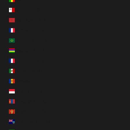
Malta (EUR €)
Marokko (EUR €)
Martinique (EUR €)
Mauritanië (EUR €)
Mauritius (EUR €)
Mayotte (EUR €)
Mexico (EUR €)
Moldavië (EUR €)
Monaco (EUR €)
Mongolië (EUR €)
Montenegro (EUR €)
Montserrat (EUR €)