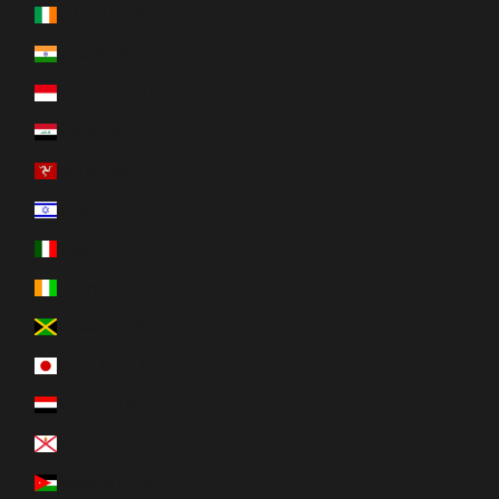
Ierland (EUR €)
India (EUR €)
Indonesië (EUR €)
Irak (EUR €)
Isle of Man (EUR €)
Israël (EUR €)
Italië (EUR €)
Ivoorkust (EUR €)
Jamaica (EUR €)
Japan (EUR €)
Jemen (EUR €)
Jersey (EUR €)
Jordanië (EUR €)